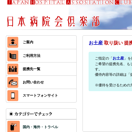
ご案内
お土産
取り扱い 提
ご利用方法
お土産
ご指定の「
」を
ご希望の提携先名、も
提携先一覧
す。
優待内容等の詳細は「
お問い合わせ
※優待を受けるための
スマートフォンサイト
国内・海外・トラベル