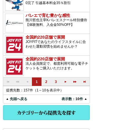
0完了 引越基本料金35％割引
バレエで育む豊かな感性
熊川哲也主宰Kバレエスクール特別優待
【体験無料、入会金50%OFF】
全国約220店舗で展開
JOYFITであなたのライフスタイルに合
わせた運動習慣を始めませんか？
全国約220店舗で展開
法人会員限定で、都度利用可能な電子チ
ケットをご購入いただけます。
1
2
3
提携先数：157件（1～10を表示中）
先頭へ戻る
表示数：
10
件