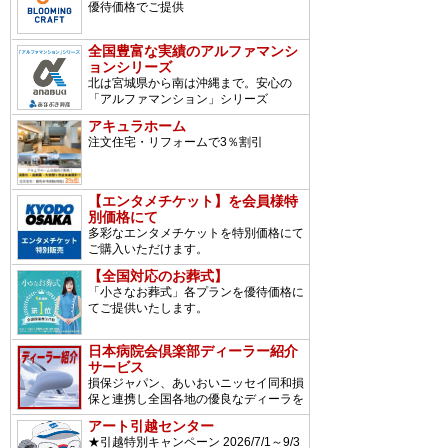
優待価格でご提供
全国豊富な実績のアルファマンシ
ョンシリーズ
北は宮城県から南は沖縄まで。安心の
「アルファマンション」シリーズ
アキュラホーム
注文住宅・リフォームで3％割引
【エンタメチケット】を会員様特
別価格にて
多彩なエンタメチケットを特別価格にて
ご購入いただけます。
【全国対応のお葬式】
「小さなお葬式」各プランを優待価格に
てご提供いたします。
日本病院会倶楽部ディーラー紹介
サービス
損保ジャパン、あいおいニッセイ同和損
保と連携し全国各地の優良なディーラを
ご紹介。
アート引越センター
★引越特別キャンペーン 2026/7/1～9/3