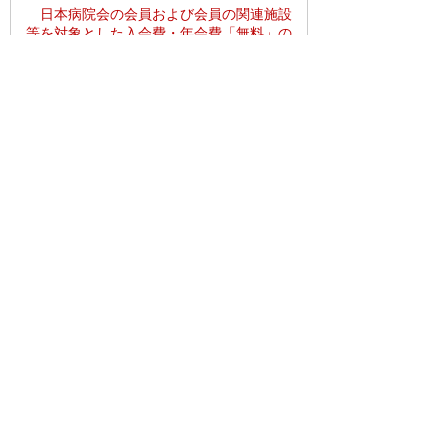
日本病院会の会員および会員の関連施設
等を対象とした入会費・年会費「無料」の
福利厚生制度をご用意いたしました。
詳しくはこちら
運営会社
利用規約
個人情報保護方針
特定商取引法上の表記
新規加入募集中